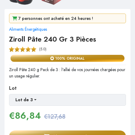
7 personnes ont acheté en 24 heures !
Aliments Énergétiques
149 personnes l'ont consulté en 2 jours !
Ziroll Pâte 240 Gr 3 Pièces
(5.0)
100% ORIGINAL
Ziroll Pâte 240 g Pack de 3 : l'allié de vos journées chargées pour
un usage régulier.
Lot
Lot de 3
€
86,84
€127,68