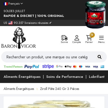
Français
SOLDES JUILLET
RAPIDE & DISCRET | 100% ORIGINAL
US
90.357 livraisons réussies ✔
0
Suivre
Compte
Panier
Menu
Aliments Énergétiques
Soins de Performance
Lubrifiants
Aliments Énergétiques
Ziroll Pâte 240 Gr 3 Pièces