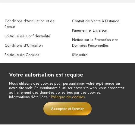
+1 505 220 3073
Lun – Ven : 09:00-17:00 (UTC+3)
Suivez nos réseaux sociaux !
Votre autorisation est requise
Conditions d'Annulation et de
Contrat de Vente à Distance
Nous utilisons des cookies pour personnaliser votre expérience sur
Retour
notre site web. En continuant à utiliser notre site web, vous consentez
Paiement et Livraison
au traitement des données collectées par ces cookies.
Politique de Confidentialité
Informations détaillées :
Politique de cookies
Notice sur la Protection des
Conditions d'Utilisation
Données Personnelles
Accepter et fermer
€
86,84
EN DIRECT
Ajouter au panier
Politique de Cookies
S'inscrire
€127,68
Nos Comptes Bancaires
Connexion
Aide
Mot de passe oublié