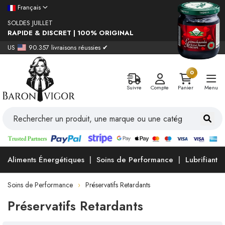
Français
SOLDES JUILLET
RAPIDE & DISCRET | 100% ORIGINAL
US
90.357 livraisons réussies ✔
0
Suivre
Compte
Panier
Menu
Aliments Énergétiques
Soins de Performance
Lubrifiants
Soins de Performance
Préservatifs Retardants
Préservatifs Retardants