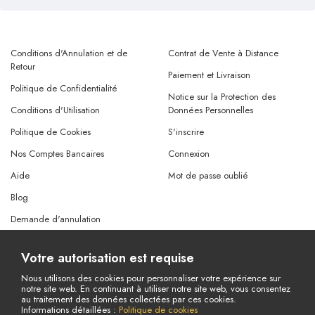
Conditions d'Annulation et de
Contrat de Vente à Distance
Retour
Paiement et Livraison
Politique de Confidentialité
Notice sur la Protection des
Conditions d'Utilisation
Données Personnelles
Politique de Cookies
S'inscrire
Nos Comptes Bancaires
Connexion
Aide
Mot de passe oublié
Blog
Demande d'annulation
Demande de remboursement
Votre autorisation est requise
Nous utilisons des cookies pour personnaliser votre expérience sur
notre site web. En continuant à utiliser notre site web, vous consentez
© Copyright 2026 Tous droits réservés.
au traitement des données collectées par ces cookies.
Powered By
AMERKEZ LLC
Informations détaillées :
Politique de cookies