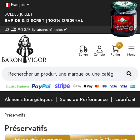
Français
SOLDES JUILLET
RAPIDE & DISCRET | 100% ORIGINAL
US
90.357 livraisons réussies ✔
0
Suivre
Compte
Panier
Menu
Aliments Énergétiques
Soins de Performance
Lubrifiants
Préservatifs
Préservatifs
Préservatifs Retardants
Préservatifs Classiques