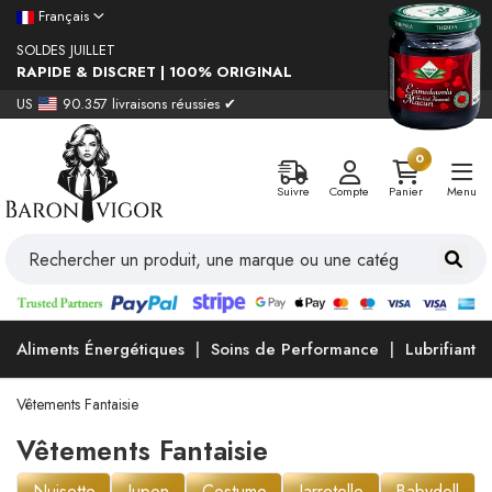
Français
SOLDES JUILLET
RAPIDE & DISCRET | 100% ORIGINAL
US
90.357 livraisons réussies ✔
0
Suivre
Compte
Panier
Menu
Aliments Énergétiques
Soins de Performance
Lubrifiants
Vêtements Fantaisie
Vêtements Fantaisie
Nuisette
Jupon
Costume
Jarretelle
Babydoll