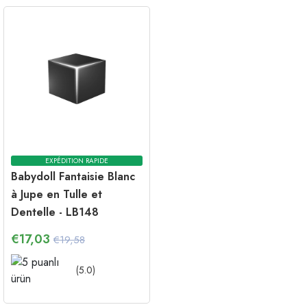
EXPÉDITION RAPIDE
Babydoll Fantaisie Blanc
à Jupe en Tulle et
Dentelle - LB148
€
17,03
€19,58
(
5.0
)