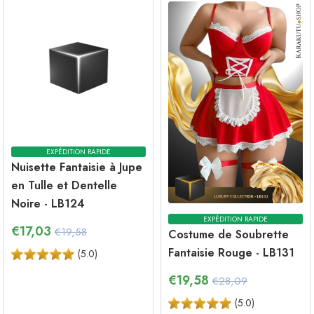
EXPÉDITION RAPIDE
Nuisette Fantaisie à Jupe
en Tulle et Dentelle
Noire - LB124
EXPÉDITION RAPIDE
€
17,03
€19,58
Costume de Soubrette
Fantaisie Rouge - LB131
(
5.0
)
€
19,58
€28,09
(
5.0
)