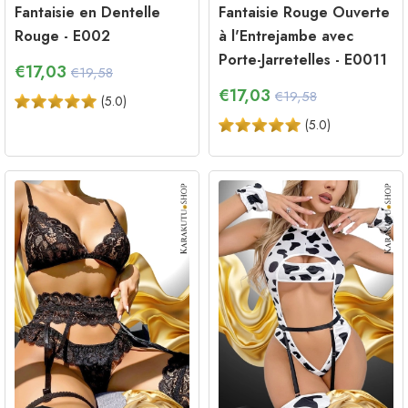
Fantaisie en Dentelle
Fantaisie Rouge Ouverte
Rouge - E002
à l'Entrejambe avec
Porte-Jarretelles - E0011
€
17,03
€19,58
€
17,03
€19,58
(
5.0
)
(
5.0
)