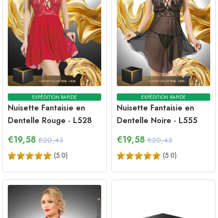
EXPÉDITION RAPIDE
EXPÉDITION RAPIDE
Nuisette Fantaisie en
Nuisette Fantaisie en
Dentelle Rouge - L528
Dentelle Noire - L555
€
19,58
€
19,58
€20,43
€20,43
(
5.0
)
(
5.0
)