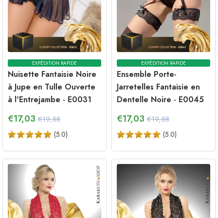
EXPÉDITION RAPIDE
EXPÉDITION RAPIDE
Nuisette Fantaisie Noire
Ensemble Porte-
à Jupe en Tulle Ouverte
Jarretelles Fantaisie en
à l'Entrejambe - E0031
Dentelle Noire - E0045
€
17,03
€
17,03
€19,58
€19,58
(
5.0
)
(
5.0
)