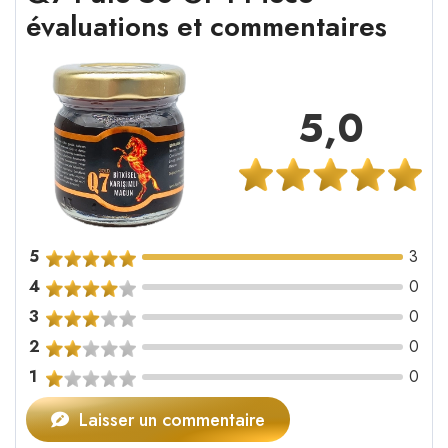
évaluations et commentaires
5,0
5
3
4
0
3
0
2
0
1
0
Laisser un commentaire