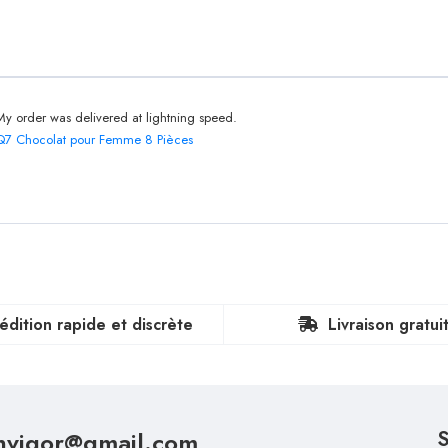
My order was delivered at lightning speed.
Q7 Chocolat pour Femme 8 Pièces
édition rapide et discrète
Livraison gratui
nvigor@gmail.com
S