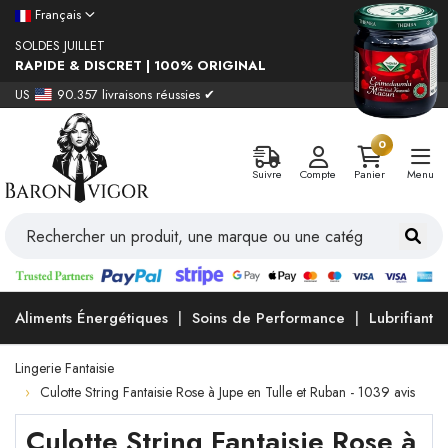
Français
SOLDES JUILLET
RAPIDE & DISCRET | 100% ORIGINAL
US
90.357 livraisons réussies ✔
0
Suivre
Compte
Panier
Menu
Aliments Énergétiques
Soins de Performance
Lubrifiants
Lingerie Fantaisie
Culotte String Fantaisie Rose à Jupe en Tulle et Ruban - 1039 avis
Culotte String Fantaisie Rose à