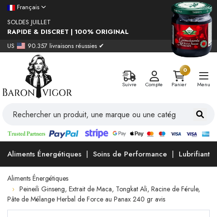
Français
SOLDES JUILLET
RAPIDE & DISCRET | 100% ORIGINAL
US
90.357 livraisons réussies ✔
0
Suivre
Compte
Panier
Menu
Aliments Énergétiques
Soins de Performance
Lubrifiants
Aliments Énergétiques
Peineili Ginseng, Extrait de Maca, Tongkat Ali, Racine de Férule,
Pâte de Mélange Herbal de Force au Panax 240 gr avis