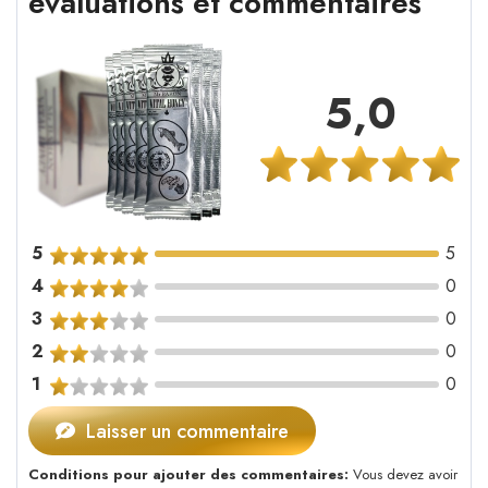
évaluations et commentaires
5,0
5
5
4
0
3
0
2
0
1
0
Laisser un commentaire
Conditions pour ajouter des commentaires:
Vous devez avoir