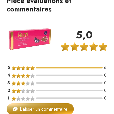
Pièce évaluations et
commentaires
5,0
5
6
4
0
3
0
2
0
1
0
Laisser un commentaire