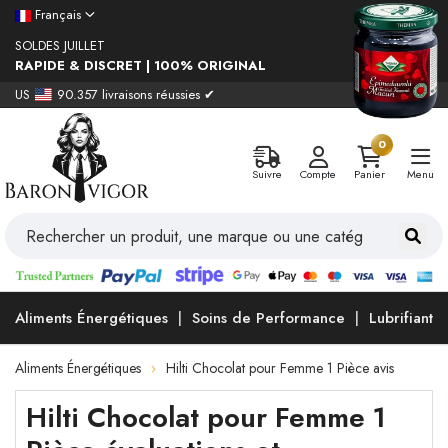
Français
SOLDES JUILLET
RAPIDE & DISCRET | 100% ORIGINAL
US
90.357 livraisons réussies ✔
0
Suivre
Compte
Panier
Menu
Aliments Énergétiques
Soins de Performance
Lubrifiants
Aliments Énergétiques
Hilti Chocolat pour Femme 1 Pièce avis
Hilti Chocolat pour Femme 1