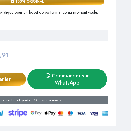
100% ORIGINAL
ion pratique pour un boost de performance au moment voulu.
,91
Commander sur
anier
WhatsApp
ontient du liquide -
Où livrons-nous ?