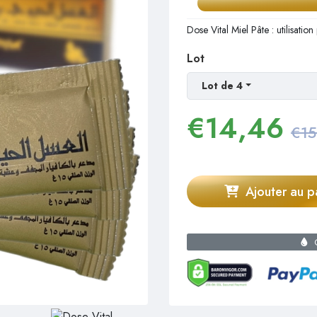
Dose Vital Miel Pâte : utilisat
Lot
Lot de 4
€
14,46
€15
Ajouter au p
C