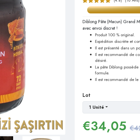
(4.8)
(16 Avis)
Diblong Pâte (Macun) Grand M
avec envoi discret !
Produit 100 % original.
Expédition discrète et con
Il est présenté dans un 
Il est recommandé de cons
désiré.
La pâte Diblong possède 
formule.
Il est recommandé de le
Lot
1 Unité
€
34,05
€4