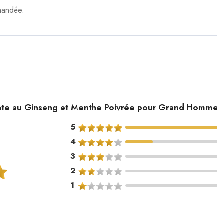
mandée.
Pâte au Ginseng et Menthe Poivrée pour Grand Homme
5
4
3
2
1