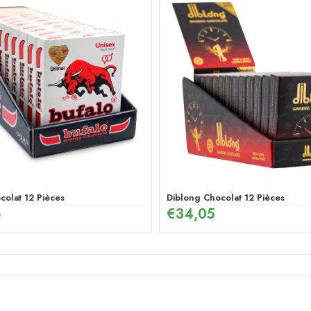
au Ginseng et Menthe Poivrée pour Homme
colat 12 Pièces
Diblong Chocolat 12 Pièces
6
€
34,05