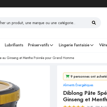
Lubrifiants
Préservatifs
Lingerie Fantaisie
Vête
Pâte au Ginseng et Menthe Poivrée pour Grand Homme
9 personnes ont acheté
Aliments Énergétiques
96 personnes l'ont consu
Diblong Pâte Spé
Ginseng et Ment