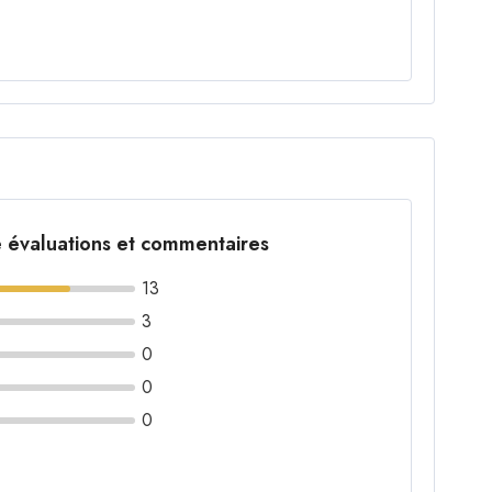
 évaluations et commentaires
13
3
0
0
0