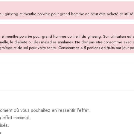
 au ginseng et menthe poivrée pour grand homme ne peut être acheté et utilisé q
g et menthe poivrée pour grand homme contient du ginseng. Son utilisation est
érielle, le diabète ou des maladies similaires. Ne doit pas être consommé avec d
isses et de sel pour votre santé. Consommez 4-5 portions de fruits par jour po
moment où vous souhaitez en ressentir l'effet.
n effet maximal.
isés.
n.