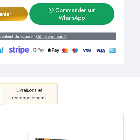
Commander sur
anier
WhatsApp
ontient du liquide -
Où livrons-nous ?
Livraisons et
remboursements