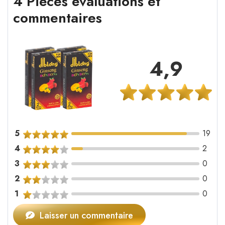
4 Pièces évaluations et
commentaires
4,9
5
19
4
2
3
0
2
0
1
0
Laisser un commentaire