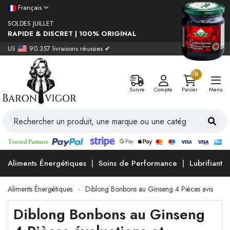
Français
SOLDES JUILLET
RAPIDE & DISCRET | 100% ORIGINAL
US
90.357 livraisons réussies ✔
0
Suivre
Compte
Panier
Menu
Aliments Énergétiques
Soins de Performance
Lubrifiants
Aliments Énergétiques
Diblong Bonbons au Ginseng 4 Pièces avis
Diblong Bonbons au Ginseng