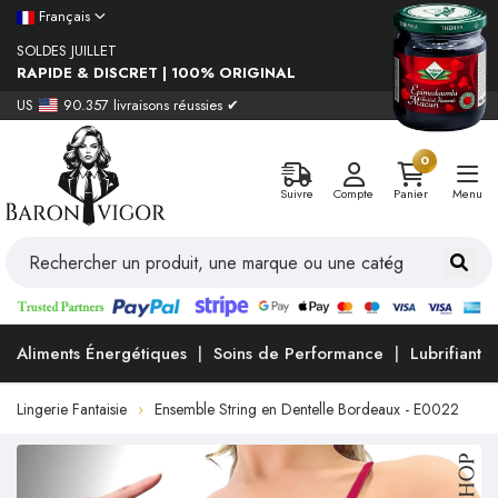
Français
SOLDES JUILLET
RAPIDE & DISCRET | 100% ORIGINAL
US
90.357 livraisons réussies ✔
0
Suivre
Compte
Panier
Menu
Aliments Énergétiques
Soins de Performance
Lubrifiants
Lingerie Fantaisie
Ensemble String en Dentelle Bordeaux - E0022