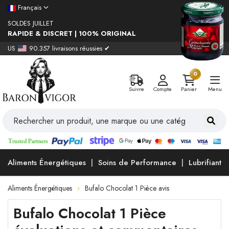
Français
SOLDES JUILLET
RAPIDE & DISCRET | 100% ORIGINAL
US
90.357 livraisons réussies ✔
0
Suivre
Compte
Panier
Menu
Aliments Énergétiques
Soins de Performance
Lubrifiants
Aliments Énergétiques
Bufalo Chocolat 1 Pièce avis
Bufalo Chocolat 1 Pièce