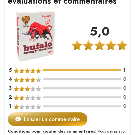
évaluations et commentaires
5,0
5
1
4
0
3
0
2
0
1
0
Laisser un commentaire
Conditions pour ajouter des commentaires:
Vous devez avoir