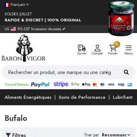
Français
SOLDES JUILLET
RAPIDE & DISCRET | 100% ORIGINAL
US
90.357 livraisons réussies ✔
0
Suivre
Compte
Panier
Menu
Aliments Énergétiques
Soins de Performance
Lubrifiants
Bufalo
Filtres
Trier par