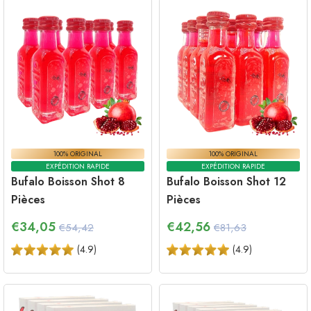
100% ORIGINAL
100% ORIGINAL
EXPÉDITION RAPIDE
EXPÉDITION RAPIDE
Bufalo Boisson Shot 8
Bufalo Boisson Shot 12
Pièces
Pièces
€
34,05
€
42,56
€54,42
€81,63
(
4.9
)
(
4.9
)