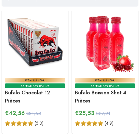
100% ORIGINAL
100% ORIGINAL
EXPÉDITION RAPIDE
EXPÉDITION RAPIDE
Bufalo Chocolat 12
Bufalo Boisson Shot 4
Pièces
Pièces
€
42,56
€
25,53
€81,63
€27,21
(
5.0
)
(
4.9
)