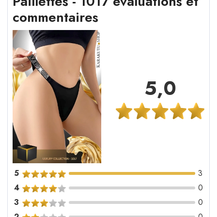
Paillettes - 1017 évaluations et
commentaires
5,0
5
3
4
0
3
0
2
0