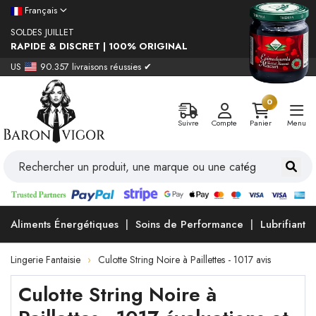
Français
SOLDES JUILLET
RAPIDE & DISCRET | 100% ORIGINAL
US
90.357 livraisons réussies ✔
0
Suivre
Compte
Panier
Menu
Aliments Énergétiques
Soins de Performance
Lubrifiants
Lingerie Fantaisie
Culotte String Noire à Paillettes - 1017 avis
Culotte String Noire à