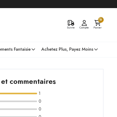
0
Suivre
Compte
Panier
ments Fantaisie
Achetez Plus, Payez Moins
s et commentaires
1
0
0
0