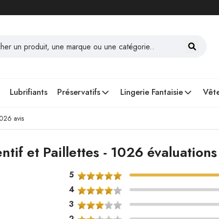
Lubrifiants
Préservatifs
Lingerie Fantaisie
Vête
1026 avis
ntif et Paillettes - 1026 évaluation
5
4
3
2