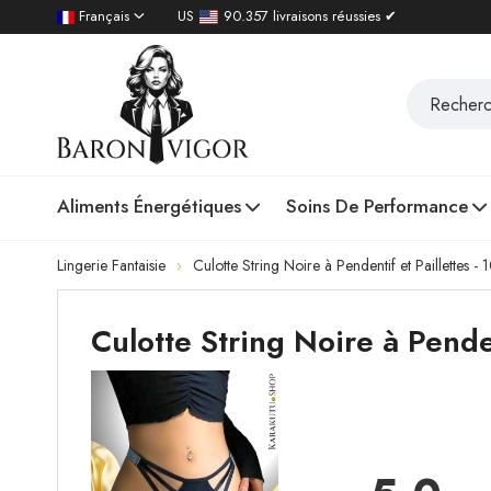
Français
US
90.357 livraisons réussies ✔
Aliments Énergétiques
Soins De Performance
Lingerie Fantaisie
Culotte String Noire à Pendentif et Paillettes - 
Culotte String Noire à Pende