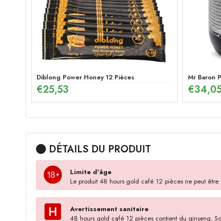
Diblong Power Honey 12 Pièces
Mr Baron 
€
25,53
€
34,0
DÉTAILS DU PRODUIT
Limite d'âge
Le produit 48 hours gold café 12 pièces ne peut être ac
Avertissement sanitaire
48 hours gold café 12 pièces contient du ginseng. Son 