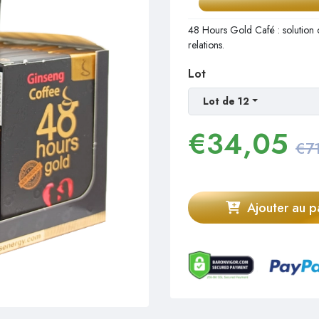
48 Hours Gold Café : solution
relations.
Lot
Lot de 12
€
34,05
€7
Ajouter au p